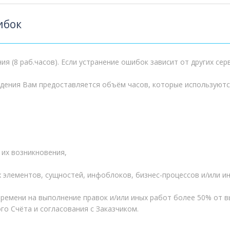
ибок
я (8 раб.часов). Если устранение ошибок зависит от других се
дения Вам предоставляется объём часов, которые используютс
 их возникновения,
 элементов, сущностей, инфоблоков, бизнес-процессов и/или и
времени на выполнение правок и/или иных работ более 50% от
о Счёта и согласования с Заказчиком.