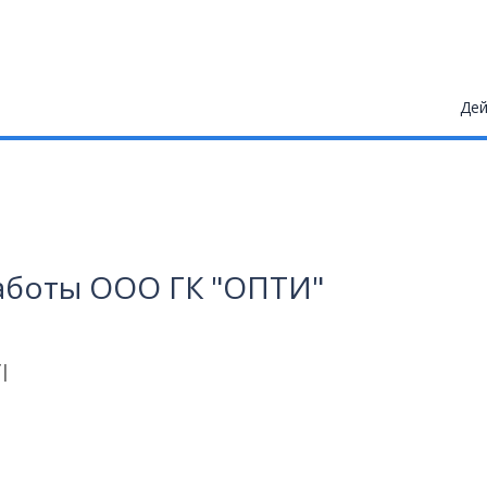
Дей
аботы OOO ГК "ОПТИ"
I