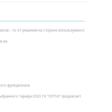
рвисов - то от решения на стороне используемого
я на:
ного функционала
 выбранного тарифа ООО ГК "ОПТИ" предлагает